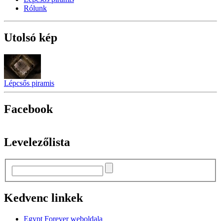
Rólunk
Utolsó kép
Lépcsős piramis
Facebook
Levelezőlista
Kedvenc linkek
Egypt Forever weboldala