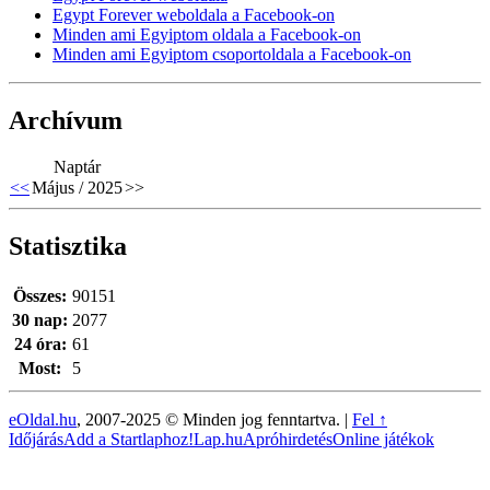
Egypt Forever weboldala a Facebook-on
Minden ami Egyiptom oldala a Facebook-on
Minden ami Egyiptom csoportoldala a Facebook-on
Archívum
Naptár
<<
Május / 2025
>>
Statisztika
Összes:
90151
30 nap:
2077
24 óra:
61
Most:
5
eOldal.hu
, 2007-2025 © Minden jog fenntartva. |
Fel ↑
Időjárás
Add a Startlaphoz!
Lap.hu
Apróhirdetés
Online játékok