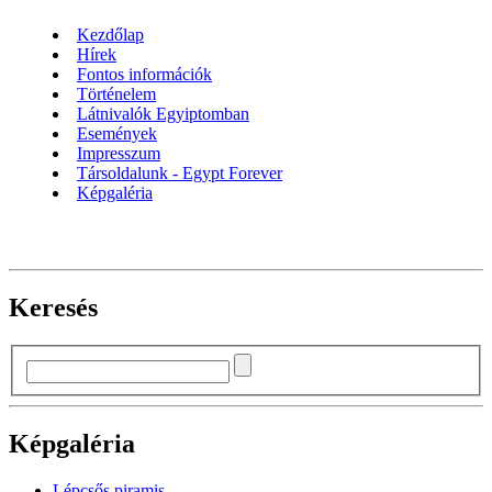
Kezdőlap
Hírek
Fontos információk
Történelem
Látnivalók Egyiptomban
Események
Impresszum
Társoldalunk - Egypt Forever
Képgaléria
Keresés
Képgaléria
Lépcsős piramis