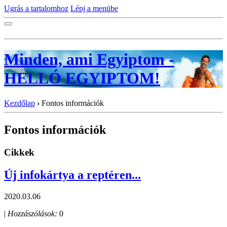
Ugrás a tartalomhoz
Lépj a menübe
Minden, ami Egyiptom -
HELLÓ EGYIPTOM!
Kezdőlap
›
Fontos információk
Fontos információk
Cikkek
Új infokártya a reptéren...
2020.03.06
|
Hozzászólások:
0