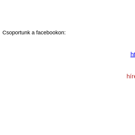
Csoportunk a facebookon:
h
hí