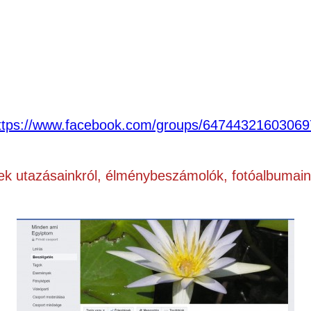
ttps://www.facebook.com/groups/64744321603069
rek utazásainkról, élménybeszámolók,
fotóalbumain