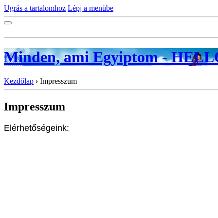
Ugrás a tartalomhoz
Lépj a menübe
Minden, ami Egyiptom - HE
Kezdőlap
›
Impresszum
Impresszum
Elérhetőségeink: