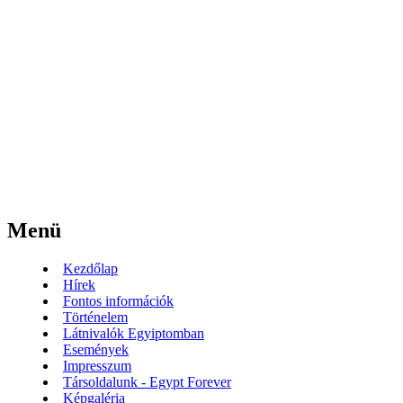
Menü
Kezdőlap
Hírek
Fontos információk
Történelem
Látnivalók Egyiptomban
Események
Impresszum
Társoldalunk - Egypt Forever
Képgaléria