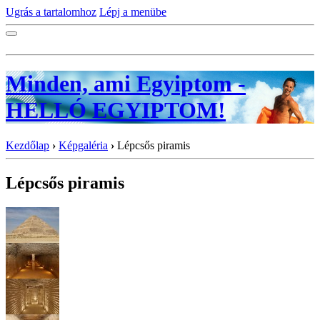
Ugrás a tartalomhoz
Lépj a menübe
Minden, ami Egyiptom -
HELLÓ EGYIPTOM!
Kezdőlap
›
Képgaléria
›
Lépcsős piramis
Lépcsős piramis